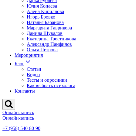
Дарья Рублева
Юлия Копаева
Алёна Кириллова
Игорь Бровко
Наталья Бабанова
Маргарита Гаврикова
Данила Шувалов
Екатерина Тростникова
Александр Панфилов
Ольга Петрова
Мероприятия
Блог
Статьи
Видео
Тесты и опросники
Как выбрать психолога
Контакты
Онлайн-запись
Онлайн-запись
+7 (958) 540-80-90